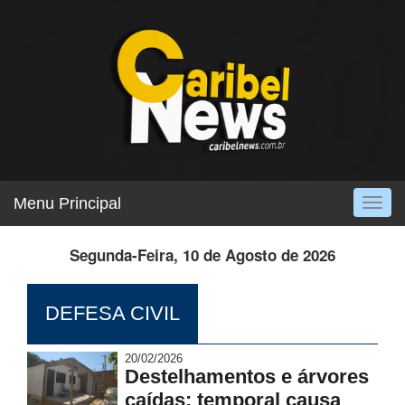
Menu Principal
Togg
navig
Segunda-Feira, 10 de Agosto de 2026
DEFESA CIVIL
20/02/2026
Destelhamentos e árvores
caídas: temporal causa