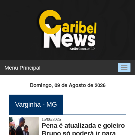
Menu Principal
Togg
navig
Domingo, 09 de Agosto de 2026
Varginha - MG
15/06/2025
Pena é atualizada e goleiro
Bruno só poderá ir para