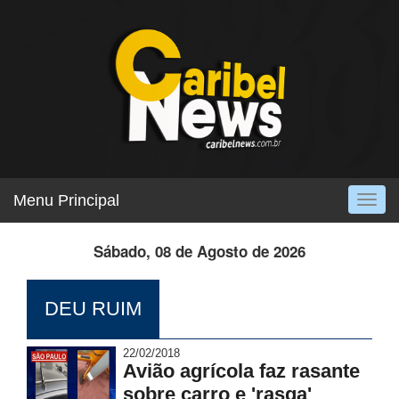
Menu Principal
Togg
navig
Sábado, 08 de Agosto de 2026
DEU RUIM
22/02/2018
Avião agrícola faz rasante
sobre carro e 'rasga'