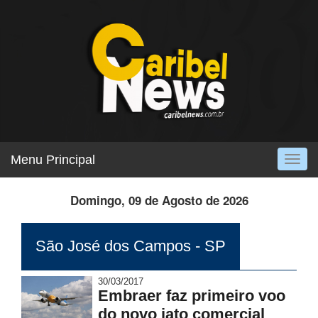
Menu Principal
Togg
navig
Domingo, 09 de Agosto de 2026
São José dos Campos - SP
30/03/2017
Embraer faz primeiro voo
do novo jato comercial