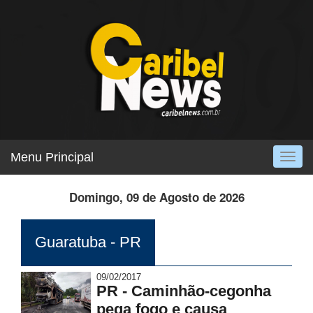
Menu Principal
Togg
navig
Domingo, 09 de Agosto de 2026
Guaratuba - PR
09/02/2017
PR - Caminhão-cegonha
pega fogo e causa