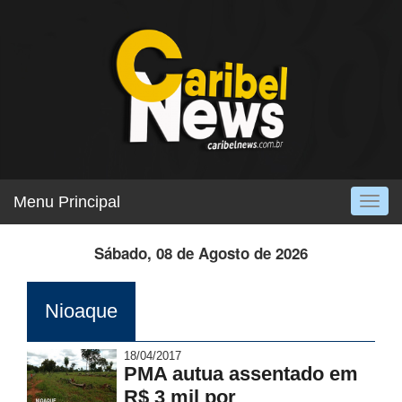
Menu Principal
Togg
navig
Sábado, 08 de Agosto de 2026
Nioaque
18/04/2017
PMA autua assentado em
R$ 3 mil por