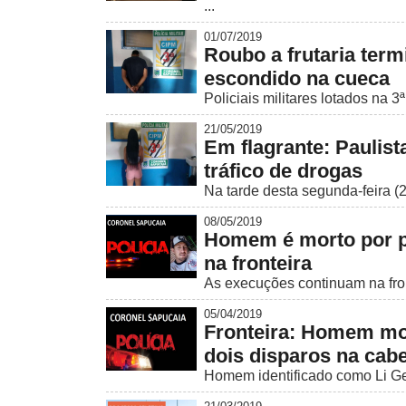
...
01/07/2019
Roubo a frutaria te
escondido na cueca
Policiais militares lotados na 
21/05/2019
Em flagrante: Paulist
tráfico de drogas
Na tarde desta segunda-feira (2
08/05/2019
Homem é morto por pi
na fronteira
As execuções continuam na fron
05/04/2019
Fronteira: Homem mor
dois disparos na cab
Homem identificado como Li Geral