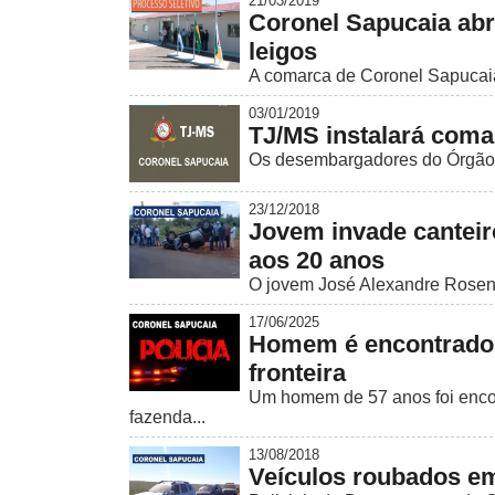
21/03/2019
Coronel Sapucaia abre
leigos
A comarca de Coronel Sapucaia 
03/01/2019
TJ/MS instalará coma
Os desembargadores do Órgão E
23/12/2018
Jovem invade canteir
aos 20 anos
O jovem José Alexandre Rosent
17/06/2025
Homem é encontrado 
fronteira
Um homem de 57 anos foi encont
fazenda...
13/08/2018
Veículos roubados e