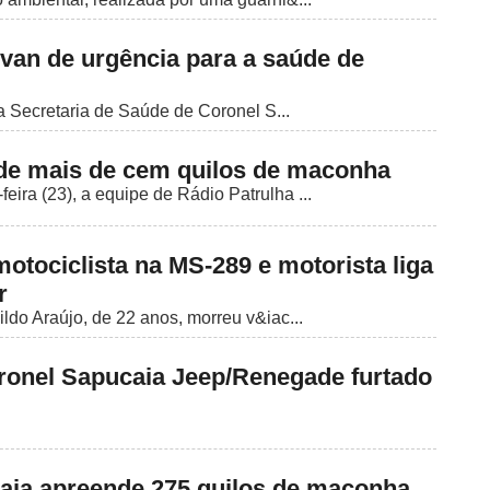
 van de urgência para a saúde de
 Secretaria de Saúde de Coronel S...
ende mais de cem quilos de maconha
eira (23), a equipe de Rádio Patrulha ...
motociclista na MS-289 e motorista liga
r
nildo Araújo, de 22 anos, morreu v&iac...
onel Sapucaia Jeep/Renegade furtado
aia apreende 275 quilos de maconha