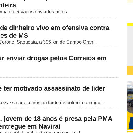
nteira
ha e derivados enviados pelos ...
de dinheiro vivo em ofensiva contra
des de MS
Coronel Sapucaia, a 396 km de Campo Gran...
ar enviar drogas pelos Correios em
 ter motivado assassinato de líder
assassinado a tiros na tarde de ontem, domingo...
 jovem de 18 anos é presa pela PMA
entregue em Naviraí
o ambiental, realizada por uma guarni&...