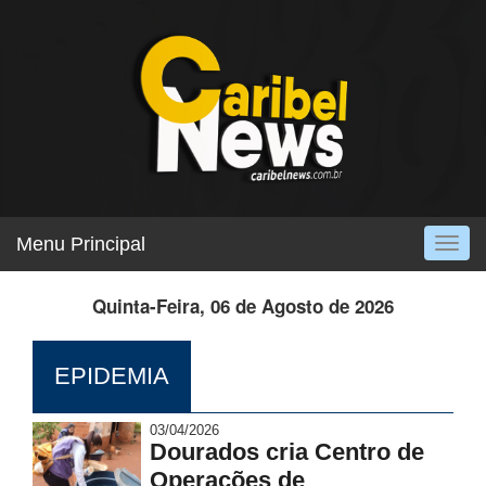
Menu Principal
Togg
navig
Quinta-Feira, 06 de Agosto de 2026
EPIDEMIA
03/04/2026
Dourados cria Centro de
Operações de