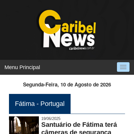
Menu Principal
Togg
navig
Segunda-Feira, 10 de Agosto de 2026
Fátima - Portugal
19/06/2025
Santuário de Fátima terá
câmeras de segurança