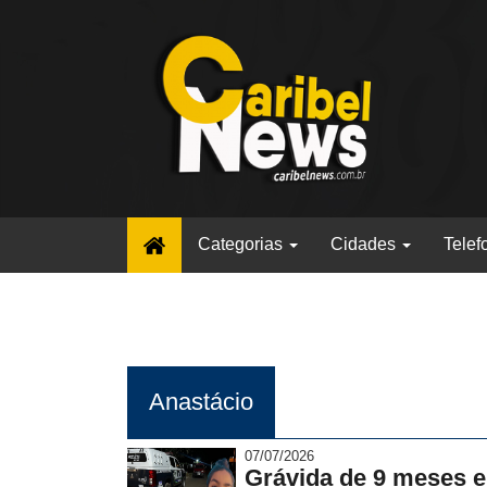
(current)
Categorias
Cidades
Telef
Anastácio
07/07/2026
Grávida de 9 meses e