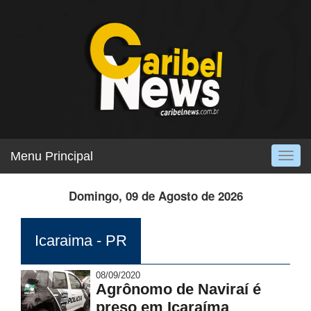
Menu Principal
Togg
navig
Domingo, 09 de Agosto de 2026
Icaraima - PR
08/09/2020
Agrônomo de Naviraí é
preso em Icaraíma