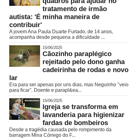
quadros para ajudar no
tratamento de irmão
autista: 'É minha maneira de
contribuir'
A jovem Ana Paula Duarte Furtado, de 14 anos,
acompanha desde pequena a dificuldade ...
15/06/2025
Cãozinho paraplégico
rejeitado pelo dono ganha
cadeirinha de rodas e novo
lar
Era para ser apenas por uns dias, mas Neguinho "veio
para ficar". Doente e parapl&ea...
15/06/2025
Igreja se transforma em
lavanderia para higienizar
fardas de bombeiros
Desde a tragédia causada pelo rompimento da
barragem Mina Córrego do F...