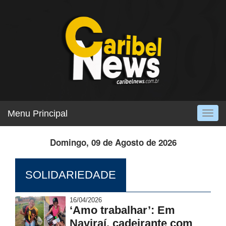
Menu Principal
Togg
navig
Domingo, 09 de Agosto de 2026
SOLIDARIEDADE
16/04/2026
‘Amo trabalhar’: Em
Naviraí, cadeirante com