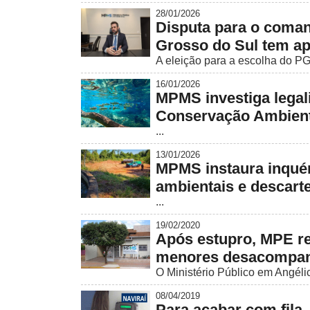
28/01/2026
Disputa para o coman
Grosso do Sul tem a
A eleição para a escolha do PGJ
16/01/2026
MPMS investiga legal
Conservação Ambient
...
13/01/2026
MPMS instaura inquéri
ambientais e descarte
...
19/02/2020
Após estupro, MPE r
menores desacompa
O Ministério Público em Angélic
08/04/2019
Para acabar com fila