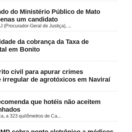
do do Ministério Público de Mato
penas um candidato
 (Procurador-Geral de Justiça), ...
idade da cobrança da Taxa de
al em Bonito
to civil para apurar crimes
 irregular de agrotóxicos em Naviraí
ecomenda que hotéis não aceitem
nhados
a, a 323 quilômetros de Ca...
, MP cobra ponto eletrônico a médicos