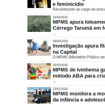
e feminicídio
Reconduzido ao cargo de procur
16/04/2026
MPMS apura loteament
Córrego Tarumã em N
...
08/04/2026
Investigação apura fi
na Capital
O MPMS (Ministério Público de 
25/03/2026
MPMS de Ivinhema gar
método ABA para cri
...
23/02/2026
MPMS monitora a mobi
da infância e adolesc
...