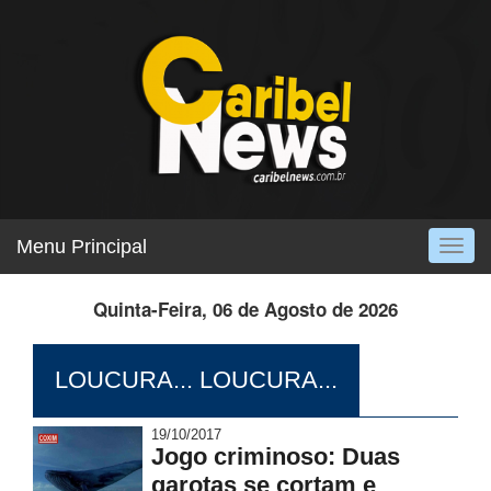
Menu Principal
Togg
navig
Quinta-Feira, 06 de Agosto de 2026
LOUCURA... LOUCURA...
19/10/2017
Jogo criminoso: Duas
garotas se cortam e