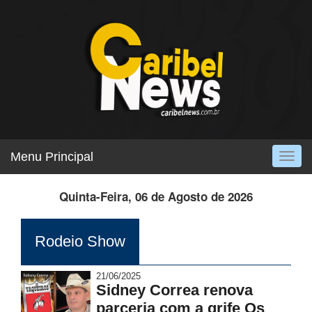
Menu Principal
Togg
navig
Quinta-Feira, 06 de Agosto de 2026
Rodeio Show
21/06/2025
Sidney Correa renova
parceria com a grife Os