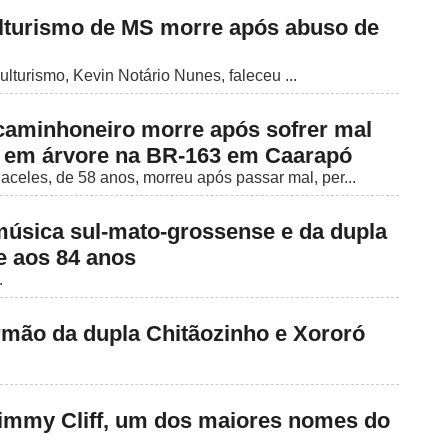
lturismo de MS morre após abuso de
lturismo, Kevin Notário Nunes, faleceu ...
caminhoneiro morre após sofrer mal
lo em árvore na BR-163 em Caarapó
celes, de 58 anos, morreu após passar mal, per...
 música sul-mato-grossense e da dupla
e aos 84 anos
.
irmão da dupla Chitãozinho e Xororó
Jimmy Cliff, um dos maiores nomes do