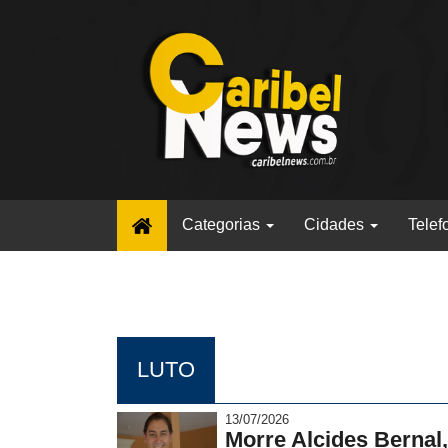
(current)
Categorias
Cidades
Telef
LUTO
13/07/2026
Morre Alcides Bernal