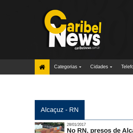
(current)
Categorias
Cidades
Telef
Alcaçuz - RN
28/01/2017
No RN, presos de Alc