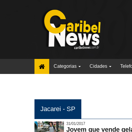
(current)
Categorias
Cidades
Telef
Jacarei - SP
31/01/2017
Jovem que vende gela