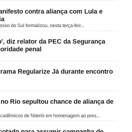
ifesto contra aliança com Lula e
ia
so do Sul formalizou, nesta terça-feir...
to', diz relator da PEC da Segurança
oridade penal
grama Regularize Já durante encontro
 no Rio sepultou chance de aliança de
Acadêmicos de Niterói em homenagem ao pres...
é cotado para assumir campanha de