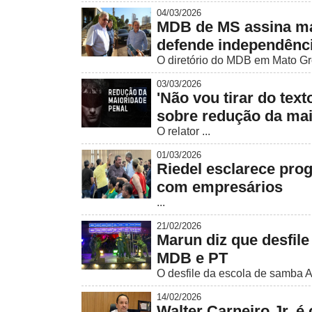
04/03/2026
MDB de MS assina man
defende independênc
O diretório do MDB em Mato Gros
03/03/2026
'Não vou tirar do tex
sobre redução da mai
O relator ...
01/03/2026
Riedel esclarece pro
com empresários
...
21/02/2026
Marun diz que desfile
MDB e PT
O desfile da escola de samba 
14/02/2026
Walter Carneiro Jr. 