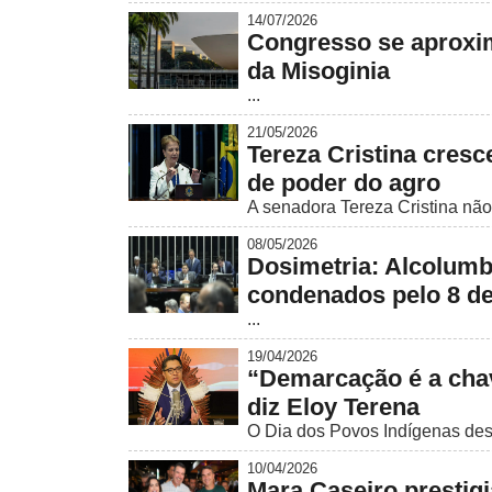
14/07/2026
Congresso se aproxi
da Misoginia
...
21/05/2026
Tereza Cristina cresce
de poder do agro
A senadora Tereza Cristina não 
08/05/2026
Dosimetria: Alcolumb
condenados pelo 8 de
...
19/04/2026
“Demarcação é a chave
diz Eloy Terena
O Dia dos Povos Indígenas dest
10/04/2026
Mara Caseiro prestigi